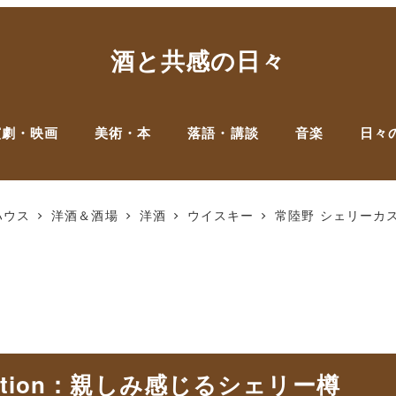
酒と共感の日々
演劇・映画
美術・本
落語・講談
音楽
日々
ハウス
洋酒＆酒場
洋酒
ウイスキー
常陸野 シェリーカスク 
dition：親しみ感じるシェリー樽