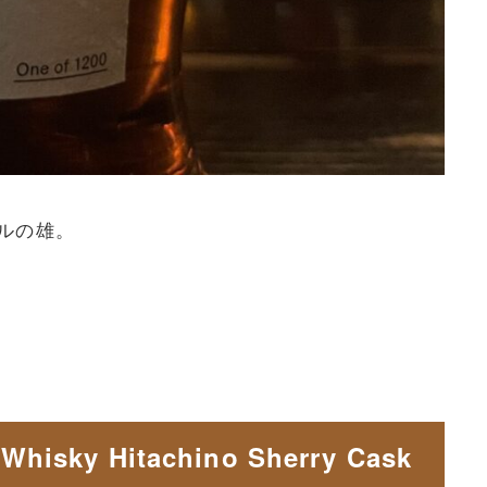
ルの雄。
y Hitachino Sherry Cask