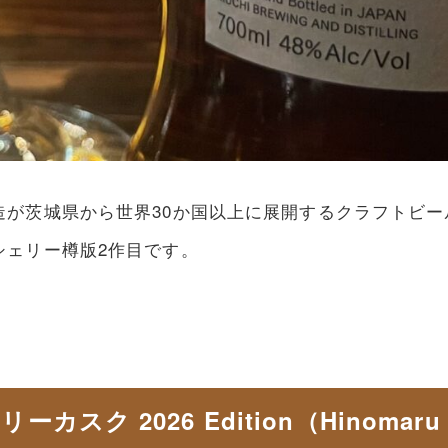
造が茨城県から世界30か国以上に展開するクラフトビー
シェリー樽版2作目です。
2026 Edition（Hinomaru Whisk