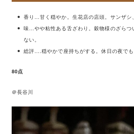
香り…甘く穏やか。生花店の店頭。サンザシ
味…やや粘性ある舌ざわり。穀物様のざらつ
ない。
総評….穏やかで座持ちがする。休日の夜で
80点
＠長谷川