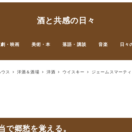
酒と共感の日々
演劇・映画
美術・本
落語・講談
音楽
日々
ハウス
洋酒＆酒場
洋酒
ウイスキー
ジェームスマーティ
穏当で郷愁を覚える。