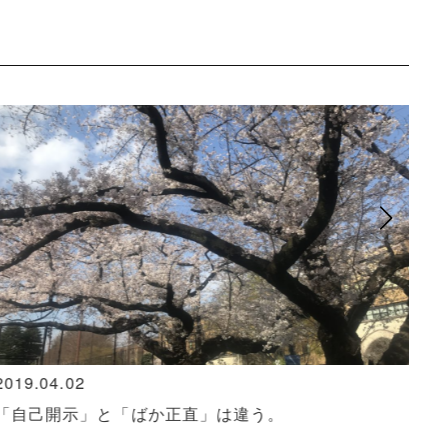
2024.12.27
201
場所の良し悪しに関係なく、いい店には客が来る
神
告