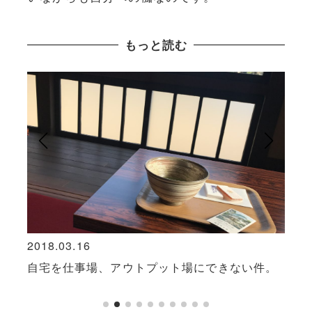
もっと読む
2018.03.16
2017
は。
自宅を仕事場、アウトプット場にできない件。
キャ
題な