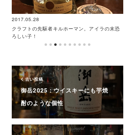
2017.05.28
2020
ボン
クラフトの先駆者キルホーマン。アイラの末恐
カー
ろしい子！
みよ
古い投稿
御岳2025：ウイスキーにも芋焼
酎のような個性