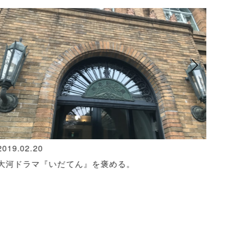
2019.02.20
202
大河ドラマ『いだてん』を褒める。
最
っ