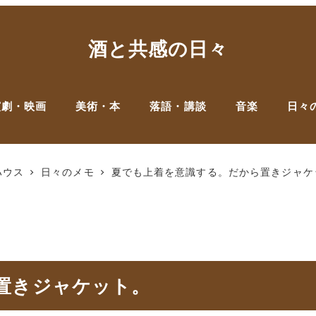
酒と共感の日々
演劇・映画
美術・本
落語・講談
音楽
日々
ハウス
日々のメモ
夏でも上着を意識する。だから置きジャケ
置きジャケット。