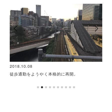
2018.10.08
2017
てい
徒歩通勤をようやく本格的に再開。
「ゆ