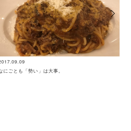
2017.09.09
201
なにごとも「勢い」は大事。
引