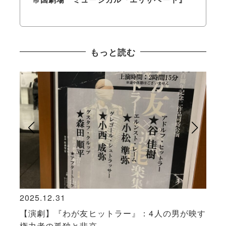
もっと読む
2025.12.31
2024
」で
【演劇】『わが友ヒットラー』：4人の男が映す
20
権力者の孤独と悲哀
スタ