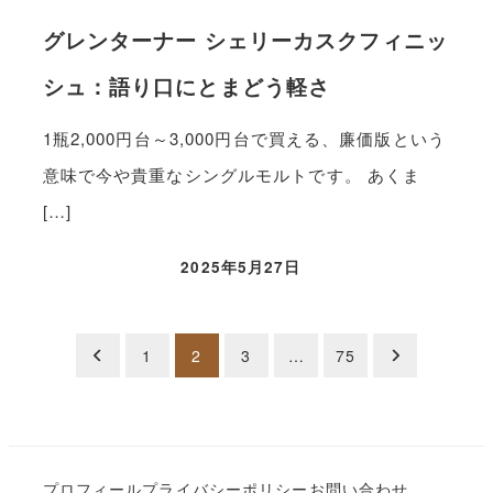
グレンターナー シェリーカスクフィニッ
シュ：語り口にとまどう軽さ
1瓶2,000円台～3,000円台で買える、廉価版という
意味で今や貴重なシングルモルトです。 あくま
[…]
2025年5月27日
投
1
2
3
…
75
稿
の
プロフィール
プライバシーポリシー
お問い合わせ