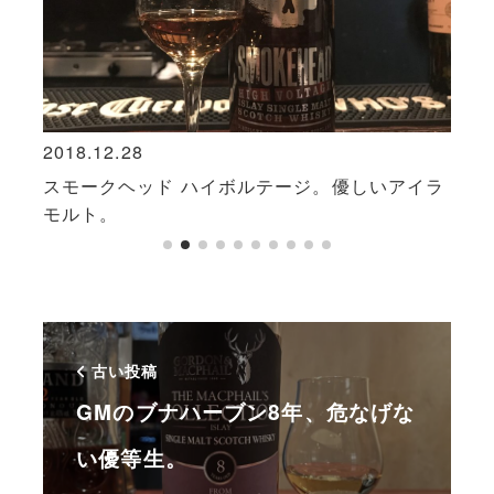
2018.12.28
2020
ラン
スモークヘッド ハイボルテージ。優しいアイラ
オー
モルト。
酸っ
古い投稿
GMのブナハーブン8年、危なげな
い優等生。