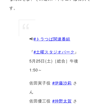
す。
📢
#トラつば関連番組
『
#土曜スタジオパーク
』
5月25日(土)［総合］午後
1:50～
佐田寅子役
#伊藤沙莉
さ
ん
佐田優三役
#仲野太賀
さ