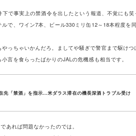
条件下で事実上の禁酒令を出したという報道、不覚にも
ルで、ワイン7本、ビール330ミリ缶12～18本程度
もやっちゃいかんだろ。ましてや騒ぎで警官まで駆けつ
小言を食らったばかりのJALの危機感も相当です。
在先「禁酒」を指示…米ダラス滞在の機長深酒トラブル受け
」であれば問題なかったのでは。