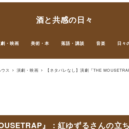
酒と共感の日々
演劇・映画
美術・本
落語・講談
音楽
日々
ハウス
演劇・映画
【ネタバレなし】演劇『THE MOUSET
MOUSETRAP』：紅ゆずるさんの