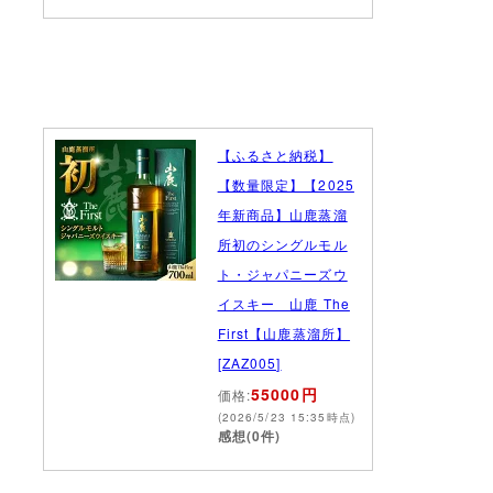
【ふるさと納税】
【数量限定】【2025
年新商品】山鹿蒸溜
所初のシングルモル
ト・ジャパニーズウ
イスキー 山鹿 The
First【山鹿蒸溜所】
[ZAZ005]
55000円
価格:
(2026/5/23 15:35時点)
感想(0件)