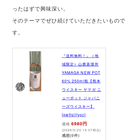
ったはずで興味深い。
そのテーマでぜひ続けていただきたいもので
す。
『送料無料！』（地
域限定）山鹿蒸溜所
YAMAGA NEW POT
60% 250ml瓶【熊本
ウイスキー ヤマガ ニ
ューポット ジャパニ
ーズウイスキー】
[qw][si][ypc]
6980円
価格:
(2026/5/23 15:37時点)
感想(0件)