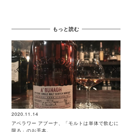
もっと読む
2020.11.14
2022
。
アベラワー アブーナ、「モルトは単体で飲むに
普及
限る」のお手本。