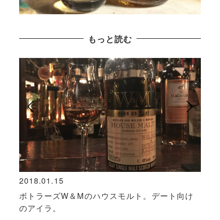
もっと読む
2018.01.15
2018
ュ、意
ボトラーズW＆Mのハウスモルト。デート向け
「ウ
のアイラ。
の2