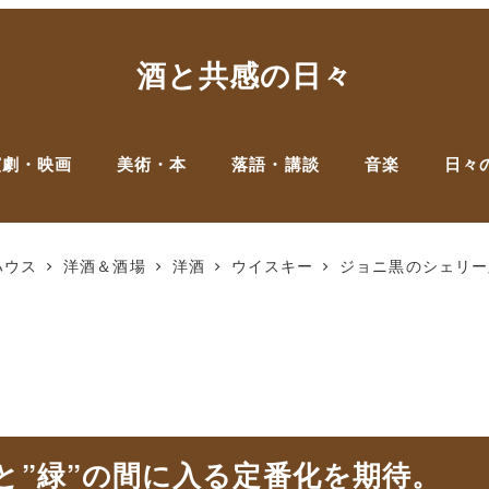
酒と共感の日々
演劇・映画
美術・本
落語・講談
音楽
日々
ハウス
洋酒＆酒場
洋酒
ウイスキー
ジョニ黒のシェリー版
と”緑”の間に入る定番化を期待。