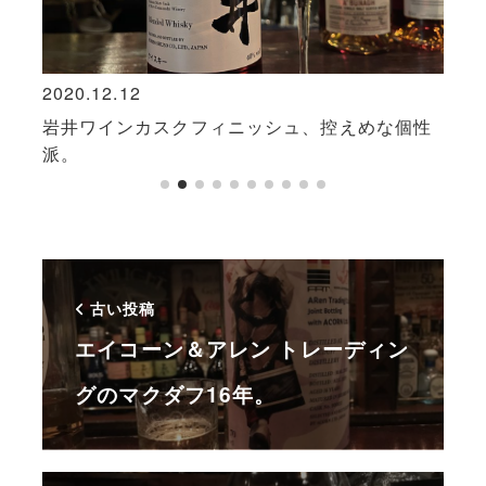
2020.12.12
2025
雷
岩井ワインカスクフィニッシュ、控えめな個性
グレ
派。
感も
古い投稿
エイコーン＆アレン トレーディン
グのマクダフ16年。