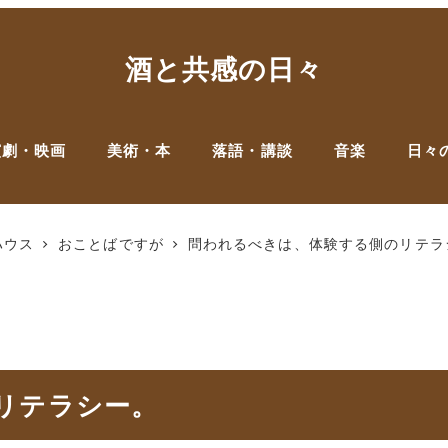
酒と共感の日々
演劇・映画
美術・本
落語・講談
音楽
日々
ハウス
おことばですが
問われるべきは、体験する側のリテラ
リテラシー。