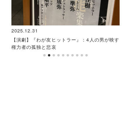
2025.12.31
2024
ァンは
【演劇】『わが友ヒットラー』：4人の男が映す
白石
権力者の孤独と悲哀
物語