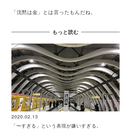
「沈黙は金」とは言ったもんだね。
もっと読む
2020.02.13
2023
い？
「〜すぎる」という表現が嫌いすぎる。
電車