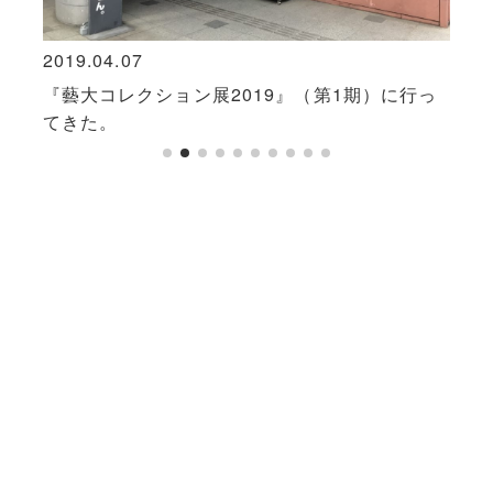
2019.04.07
2023
劇作
『藝大コレクション展2019』（第1期）に行っ
森茉
てきた。
があ