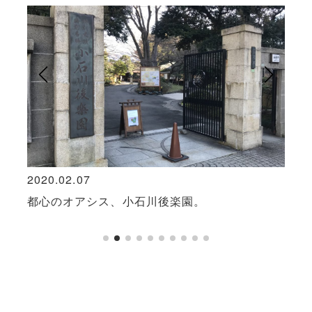
2020.02.07
2018
ミル
都心のオアシス、小石川後楽園。
東京
庭園