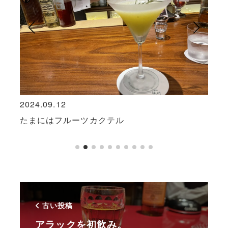
2024.09.12
2023
たまにはフルーツカクテル
いわ
古い投稿
アラックを初飲み。