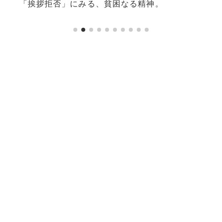
「挨拶拒否」にみる、貧困なる精神。
配偶