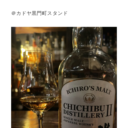
＠カドヤ黒門町スタンド