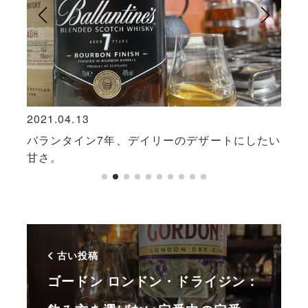
2021.04.13
2022
ック
バランタイン7年、デイリーのデザートにしたい
アー
甘さ。
でカ
古い投稿
ゴードン ロンドン・ドライジン：