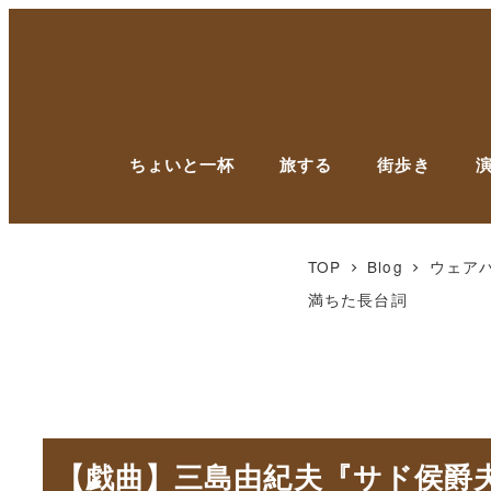
ちょいと一杯
旅する
街歩き
TOP
Blog
ウェア
満ちた長台詞
【戯曲】三島由紀夫『サド侯爵