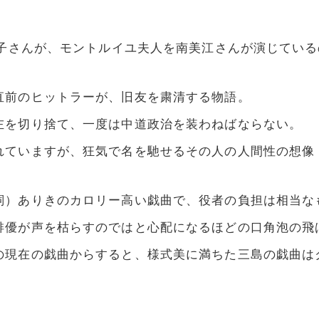
津子さんが、モントルイユ夫人を南美江さんが演じてい
直前のヒットラーが、旧友を粛清する物語。
左を切り捨て、一度は中道政治を装わねばならない。
れていますが、狂気で名を馳せるその人の人間性の想像
詞）ありきのカロリー高い戯曲で、役者の負担は相当な
俳優が声を枯らすのではと心配になるほどの口角泡の飛
の現在の戯曲からすると、様式美に満ちた三島の戯曲は