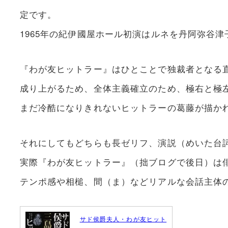
定です。
1965年の紀伊國屋ホール初演はルネを丹阿弥谷
『わが友ヒットラー』はひとことで独裁者となる
成り上がるため、全体主義確立のため、極右と極
まだ冷酷になりきれないヒットラーの葛藤が描か
それにしてもどちらも長ゼリフ、演説（めいた台
実際『わが友ヒットラー』（拙ブログで後日）は
テンポ感や相槌、間（ま）などリアルな会話主体
サド侯爵夫人・わが友ヒット