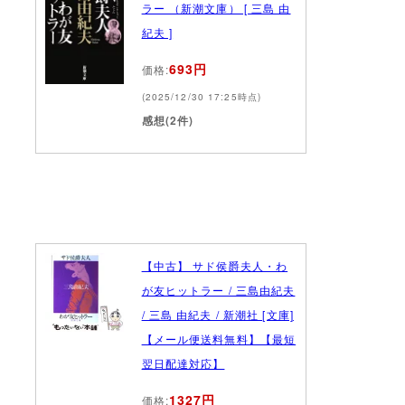
ラー （新潮文庫） [ 三島 由
紀夫 ]
693円
価格:
(2025/12/30 17:25時点)
感想(2件)
【中古】 サド侯爵夫人・わ
が友ヒットラー / 三島由紀夫
/ 三島 由紀夫 / 新潮社 [文庫]
【メール便送料無料】【最短
翌日配達対応】
1327円
価格: