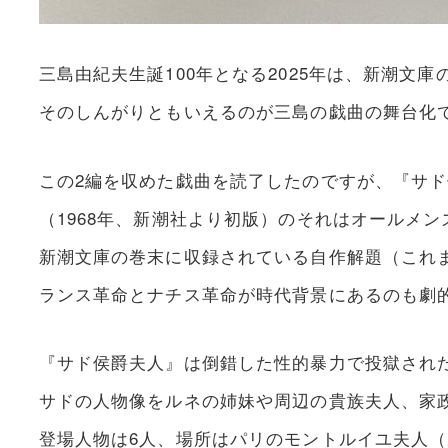
三島由紀夫生誕100年となる2025年は、新潮文
そのしんがりともいえるのが三島の戯曲の舞台化
この2編を収めた戯曲を読了したのですが、『サド
（1968年、新潮社より初版）のそれはオールメ
新潮文庫の巻末に収録されている自作解題（これ
ランス革命とナチス革命が時代背景にあるのも劇
『サド侯爵夫人』は倒錯した性的暴力で投獄され
サドの人物像をルネの姉妹や周辺の貴族夫人、家
登場人物は6人、場所はパリのモントルイユ夫人（