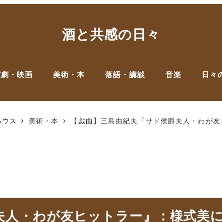
酒と共感の日々
演劇・映画
美術・本
落語・講談
音楽
日々
ハウス
美術・本
【戯曲】三島由紀夫『サド侯爵夫人・わが友
夫人・わが友ヒットラー』：様式美