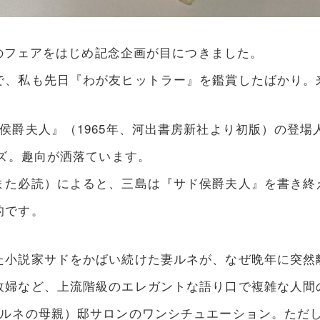
庫のフェアをはじめ記念企画が目につきました。
で、私も先日『わが友ヒットラー』を鑑賞したばかり。
侯爵夫人』（1965年、河出書房新社より初版）の登
ンズ。趣向が洒落ています。
また必読）によると、三島は『サド侯爵夫人』を書き終
的です。
た小説家サドをかばい続けた妻ルネが、なぜ晩年に突然
政婦など、上流階級のエレガントな語り口で複雑な人間
ルネの母親）邸サロンのワンシチュエーション。ただし