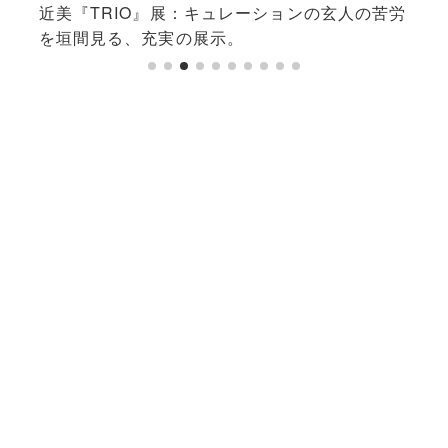
題に
近美『TRIO』展：キュレーションの玄人の苦労
【小
を垣間見る、充実の展示。
の危