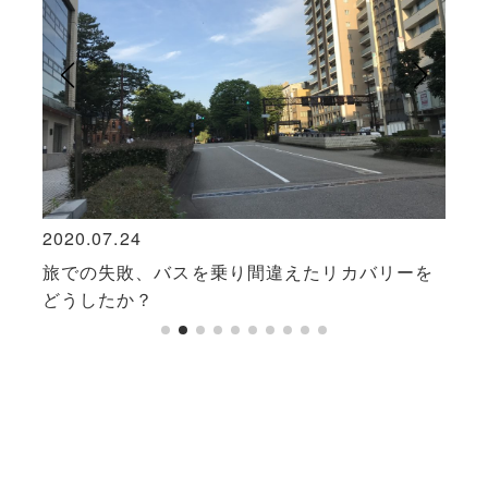
2020.07.24
2018
ある
旅での失敗、バスを乗り間違えたリカバリーを
金沢
どうしたか？
へ。