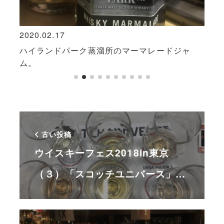
2020.02.17
2020
ンダ
ハイランドパーク蒸溜所のマーマレードジャ
ウイ
ム。
古い投稿
ウイスキーフェス2018in東京
（３）「スコッチユニバース」…