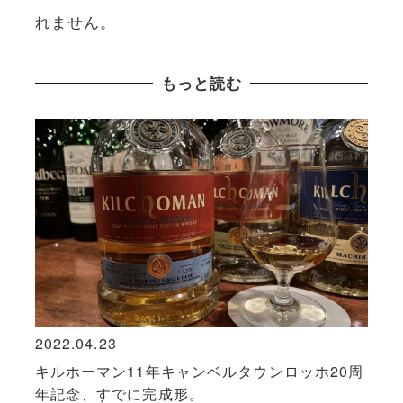
れません。
もっと読む
2022.04.23
2021
群の
キルホーマン11年キャンベルタウンロッホ20周
蒸留
年記念、すでに完成形。
の価