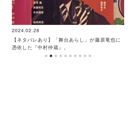
2024.02.28
2019
キャ
【ネタバレあり】「舞台あらし」が藤原竜也に
紅ゆ
憑依した『中村仲蔵』。