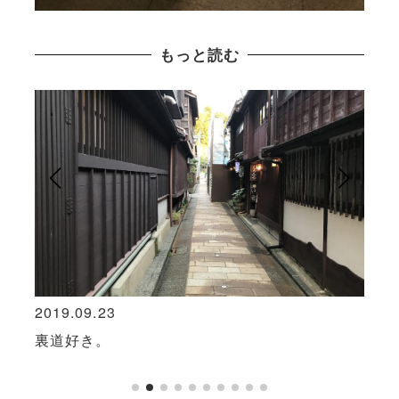
もっと読む
2019.09.23
2019
館」、
裏道好き。
修復