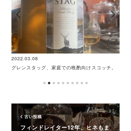
2022.03.08
2021
ト：バ
グレンスタッグ、家庭での晩酌向けスコッチ。
ジョ
ブレ
古い投稿
フィンドレイター12年、ヒネもま