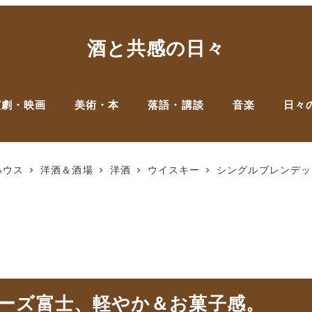
酒と共感の日々
演劇・映画
美術・本
落語・講談
音楽
日々
ハウス
洋酒＆酒場
洋酒
ウイスキー
シングルブレンデッ
ーズ富士、軽やか＆お菓子感。