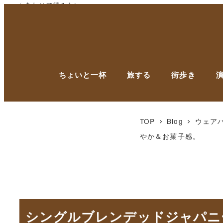
✓ あわせて読みたい
✓ あわせて読みたい
ちょいと一杯
旅する
街歩き
TOP
Blog
ウェア
やか＆お菓子感。
シングルブレンデッドジャパニ