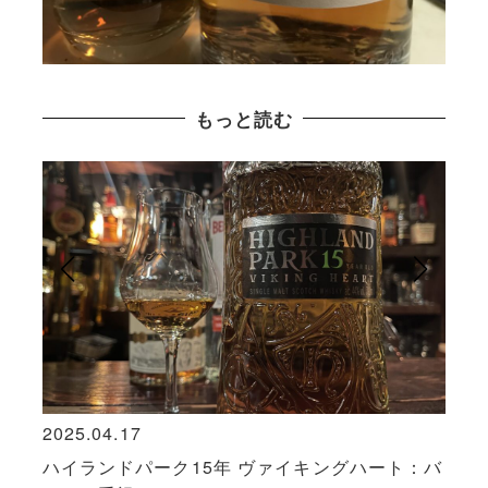
もっと読む
2025.04.17
2017
メイ
ハイランドパーク15年 ヴァイキングハート：バ
スコ