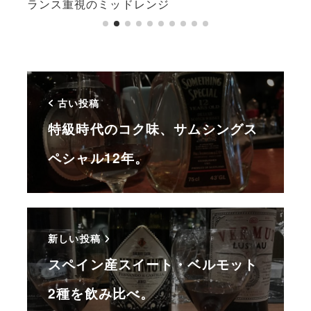
ランス重視のミッドレンジ
レン
古い投稿
特級時代のコク味、サムシングス
ペシャル12年。
新しい投稿
スペイン産スイート・ベルモット
2種を飲み比べ。