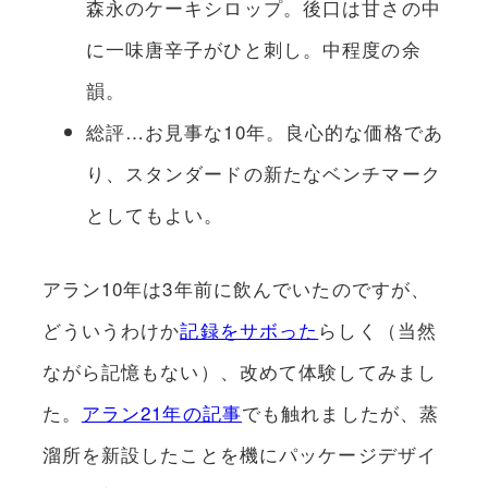
森永のケーキシロップ。後口は甘さの中
に一味唐辛子がひと刺し。中程度の余
韻。
総評…お見事な10年。良心的な価格であ
り、スタンダードの新たなベンチマーク
としてもよい。
アラン10年は3年前に飲んでいたのですが、
どういうわけか
記録をサボった
らしく（当然
ながら記憶もない）、改めて体験してみまし
た。
アラン21年の記事
でも触れましたが、蒸
溜所を新設したことを機にパッケージデザイ